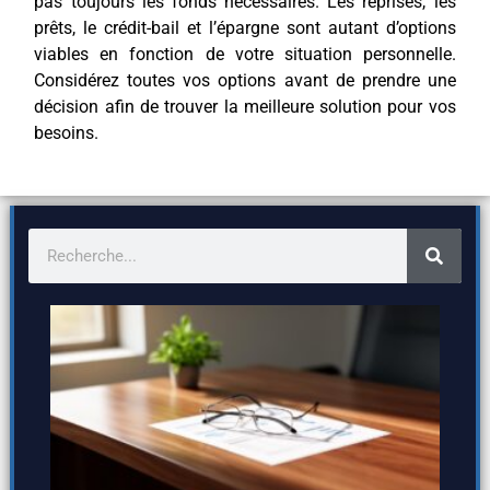
pas toujours les fonds nécessaires. Les reprises, les
prêts, le crédit-bail et l’épargne sont autant d’options
viables en fonction de votre situation personnelle.
Considérez toutes vos options avant de prendre une
décision afin de trouver la meilleure solution pour vos
besoins.
Choisir
meille
assur
vie :
critèr
essent
pour u
contra
adapt
30
juill
202